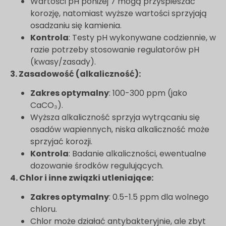
Wartości pH poniżej 7 mogą przyspieszać
korozję, natomiast wyższe wartości sprzyjają
osadzaniu się kamienia.
Kontrola
: Testy pH wykonywane codziennie, w
razie potrzeby stosowanie regulatorów pH
(kwasy/zasady).
3. Zasadowość (alkaliczność):
Zakres optymalny
: 100-300 ppm (jako
CaCO₃).
Wyższa alkaliczność sprzyja wytrącaniu się
osadów wapiennych, niska alkaliczność może
sprzyjać korozji.
Kontrola
: Badanie alkaliczności, ewentualne
dozowanie środków regulujących.
4. Chlor i inne związki utleniające:
Zakres optymalny
: 0.5-1.5 ppm dla wolnego
chloru.
Chlor może działać antybakteryjnie, ale zbyt