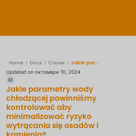
Home
Docs
Статии
Jakie parametry wody chłodzącej powinniśmy kontrolować aby minimalizować ryzyko wytrącania się osadów i kamienia?
Updated on октомври 10, 2024
Jakie parametry wody
chłodzącej powinniśmy
kontrolować aby
minimalizować ryzyko
wytrącania się osadów i
kamienia?