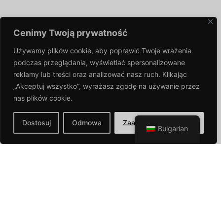
Cenimy Twoją prywatność
Używamy plików cookie, aby poprawić Twoje wrażenia
O firmie
podczas przeglądania,
wyświetlać spersonalizowane
reklamy lub treści oraz analizować nasz ruch. Klikając
„Akceptuj wszystko”, wyrażasz zgodę na używanie przez
nas plików
cookie.
Początek FADO sięga roku 1984, kiedy Jerzy
Domeracki, kontynuując rodzinną tradycję w branży
Dostosuj
Odmowa
Zaakceptuj wszystkie
Bulgarian
narzędziowej, postanowił rozpocząć produkcję form
wtryskowych. W krótkim czasie dzięki determinacji,
pasji oraz ciężkiej pracy zakład zaczął odnosić
pierwsze sukcesy.
Momentem przełomowym w historii firmy był rok
1991, a z nim decyzja o stworzeniu działu
przetwórstwa tworzyw, dzięki której model