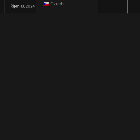
Czech
Říjen 13, 2024
Minerální usazeniny jsou původně tvořeny
uhličitany vápníku a hořčíku. Uhličitany, které
jsou obecně nerozpustné, se srážejí
zahříváním vody obsahující rozpustné
hydrogenuhličitany vápenaté.
Přečtěte si více >