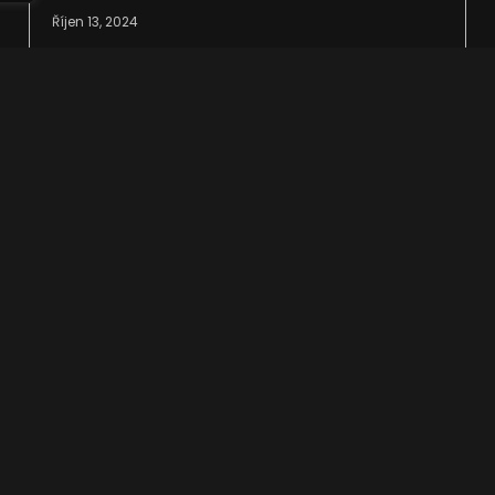
Říjen 13, 2024
Zanedbání pravidelného čištění chladicích
kanálů může mít vážné důsledky jak pro
formu, tak pro výrobní proces. Nánosy
nečistot omezují průtok vody,
Přečtěte si více >