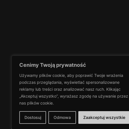
Cenimy Twoją prywatność
Używamy plików cookie, aby poprawić Twoje wrażenia
podczas przeglądania,
wyświetlać spersonalizowane
reklamy lub treści oraz analizować nasz ruch. Klikając
Mohlo by vás ta
„Akceptuj wszystko”, wyrażasz zgodę na używanie przez
nas plików
cookie.
Osvědčené postupy pro účinné
Dostosuj
Odmowa
Zaakceptuj wszystkie
čištění chladicích kanálů