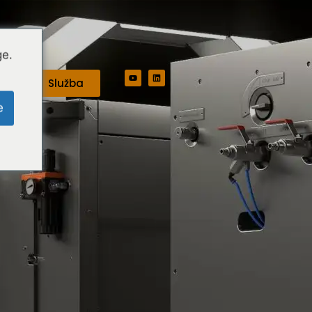
ge.
Služba
e