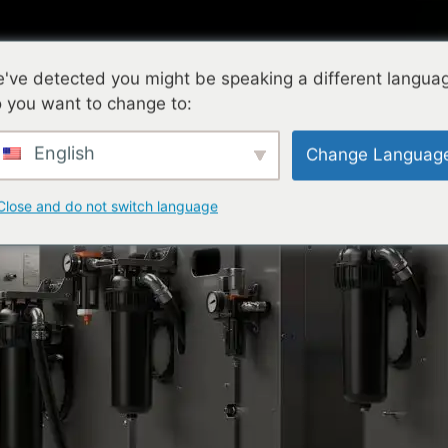
've detected you might be speaking a different langua
 you want to change to:
technologie
Znalostní báze
Služby
Společnost
English
Change Languag
Close and do not switch language