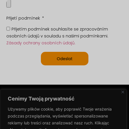
Přijetí podmínek
Přijetím podmínek souhlasíte se zpracováním
osobních údajů v souladu s našimi podmínkami.
Zásady ochrany osobních údajů.
Odeslat
Cenimy Twoją prywatność
VE ZKRATCE
ZPRAVODAJ
Używamy plików cookie, aby poprawić Twoje wrażenia
Sledujte novinky a
CoolingCare Sp. z
podczas przeglądania,
wyświetlać spersonalizowane
aktualizace
o.o.
reklamy lub treści oraz analizować nasz ruch. Klikając