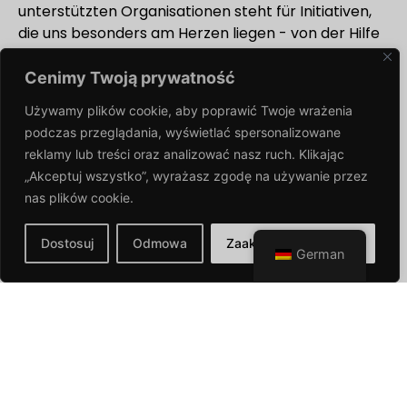
unterstützten Organisationen steht für Initiativen,
die uns besonders am Herzen liegen - von der Hilfe
für Kinder und Jugendliche bis zur Unterstützung
von älteren Menschen und Tieren. Unsere
Cenimy Twoją prywatność
Unterstützung basiert auf einer langfristigen
Używamy plików cookie, aby poprawić Twoje wrażenia
Zusammenarbeit, die wirksamere und
podczas przeglądania,
wyświetlać spersonalizowane
nachhaltigere Ergebnisse ermöglicht.
reklamy lub treści oraz analizować nasz ruch. Klikając
Wir sind stolz darauf, gemeinsam mit unseren
„Akceptuj wszystko”, wyrażasz zgodę na używanie przez
Partnern und Kunden eine bessere Zukunft zu
nas plików
cookie.
gestalten, in der Solidarität und Unterstützung
ebenso wichtig sind wie Innovation und
Dostosuj
Odmowa
Zaakceptuj wszystkie
German
technologische Entwicklung.
Sehen Sie, wie wir helfen