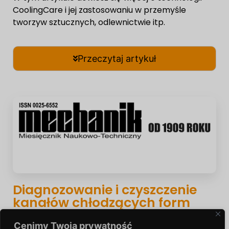
CoolingCare i jej zastosowaniu w przemyśle
tworzyw sztucznych, odlewnictwie itp.
Przeczytaj artykuł
Diagnozowanie i czyszczenie
kanałów chłodzących form
wtryskowych
Cenimy Twoją prywatność
W tym artykule dowiesz się więcej o