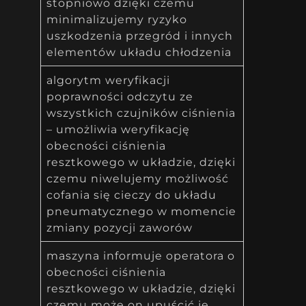
stopniowo dzięki czemu
minimalizujemy ryzyko
uszkodzenia przegród i innych
elementów układu chłodzenia
algorytm weryfikacji
poprawności odczytu ze
wszystkich czujników ciśnienia
– umożliwia weryfikację
obecności ciśnienia
resztkowego w układzie, dzięki
czemu niwelujemy możliwość
cofania się cieczy do układu
pneumatycznego w momencie
zmiany pozycji zaworów
maszyna informuje operatora o
obecności ciśnienia
resztkowego w układzie, dzięki
czemu może on upuścić je