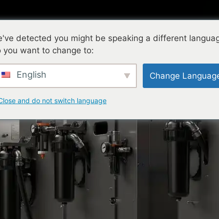
've detected you might be speaking a different langua
 you want to change to:
nologie
Base de connaissances
Services
Entrepris
English
Change Languag
Close and do not switch language