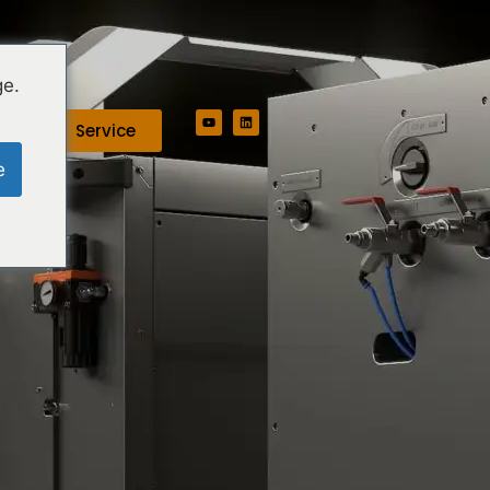
ge.
Service
e
e