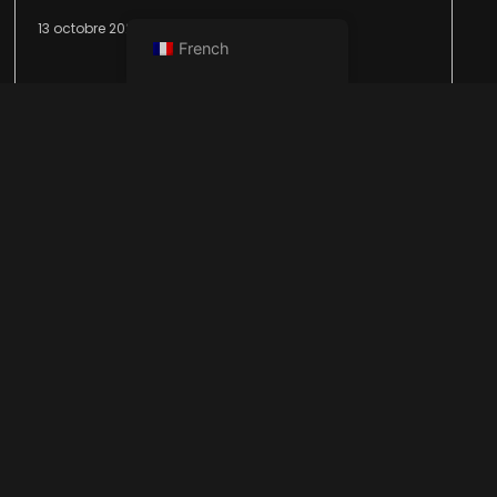
13 octobre 2024
French
Les dépôts minéraux sont à l'origine
composés de carbonates de calcium et de
magnésium. Les carbonates, généralement
insolubles, sont précipités en chauffant de
l'eau contenant des bicarbonates de calcium
solubles
Lire la suite >