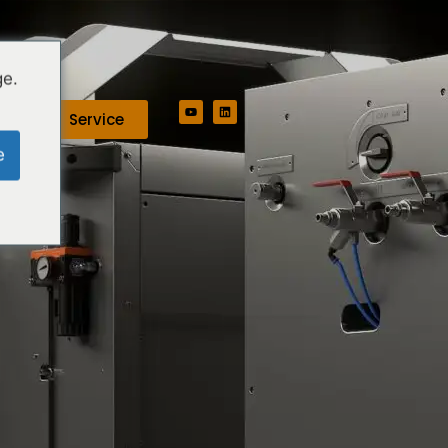
ge.
Service
e
e