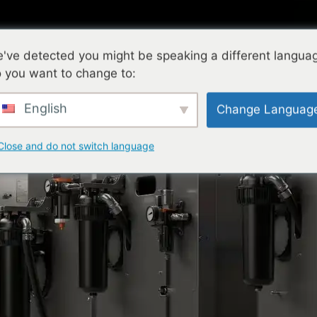
've detected you might be speaking a different langua
 you want to change to:
nologie
Base de connaissances
Services
Entrepris
English
Change Languag
Close and do not switch language