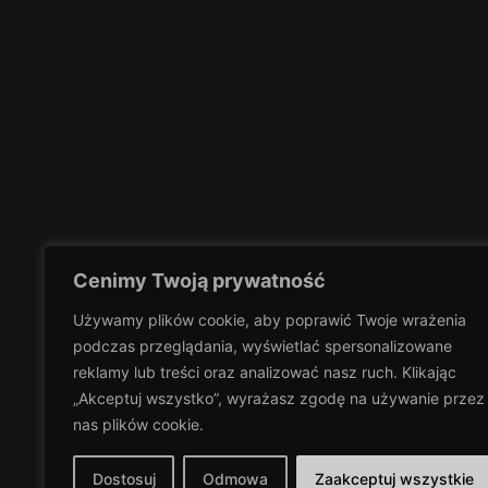
Cenimy Twoją prywatność
Używamy plików cookie, aby poprawić Twoje wrażenia
podczas przeglądania,
wyświetlać spersonalizowane
Vous pouvez éga
reklamy lub treści oraz analizować nasz ruch. Klikając
„Akceptuj wszystko”, wyrażasz zgodę na używanie przez
nas plików
cookie.
Meilleure pratique pour un
nettoyage efficace des
Dostosuj
Odmowa
Zaakceptuj wszystkie