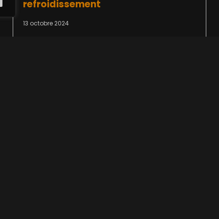
refroidissement
13 octobre 2024
Négliger de nettoyer régulièrement les
canaux de refroidissement peut avoir de
graves conséquences pour le moule et le
processus de production. L'accumulation de
saletés limite le débit d'eau,
Lire la suite >