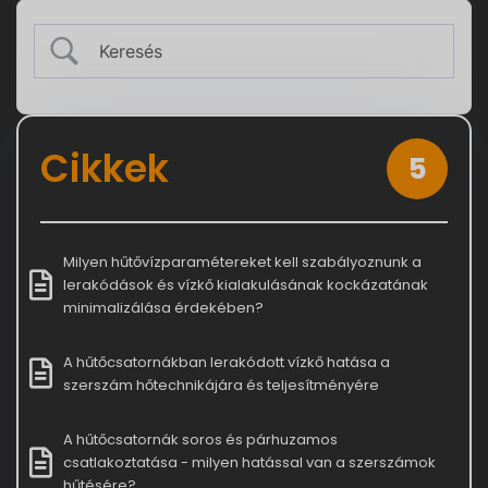
Cikkek
5
Milyen hűtővízparamétereket kell szabályoznunk a
lerakódások és vízkő kialakulásának kockázatának
minimalizálása érdekében?
A hűtőcsatornákban lerakódott vízkő hatása a
szerszám hőtechnikájára és teljesítményére
A hűtőcsatornák soros és párhuzamos
csatlakoztatása - milyen hatással van a szerszámok
hűtésére?