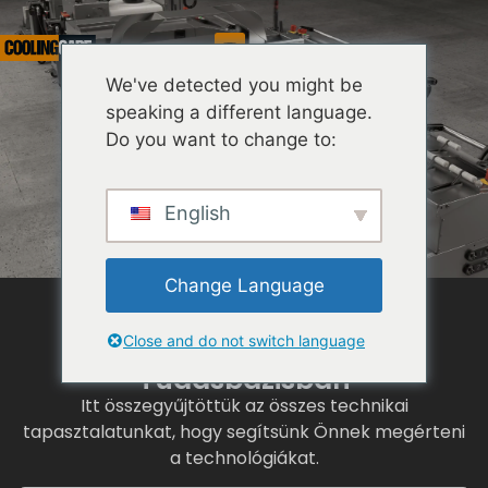
Szolgáltatás
We've detected you might be
speaking a different language.
Do you want to change to:
English
Change Language
Close and do not switch language
Üdvözöljük a Coolingcare
Tudásbázisban
Itt összegyűjtöttük az összes technikai
tapasztalatunkat, hogy segítsünk Önnek megérteni
a technológiákat.