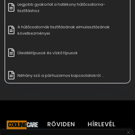
Legjobb gyakorlat a hatékony hűtőcsatorna-
tisztításhoz
A hűtőcsatornák tisztításának elmulasztásának
következményei
Üledéktípusok és vízkő típusok
Néhány szó a párhuzamos kapcsolatokról ...
RÖVIDEN
HÍRLEVÉL
Tartsa naprakészen
CoolingCare Sp. z