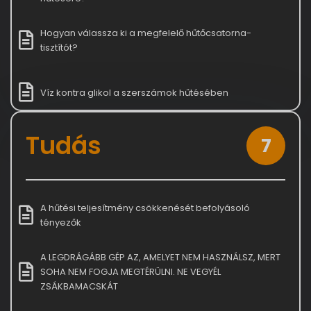
Hogyan válassza ki a megfelelő hűtőcsatorna-
tisztítót?
Víz kontra glikol a szerszámok hűtésében
Tudás
7
A hűtési teljesítmény csökkenését befolyásoló
tényezők
A LEGDRÁGÁBB GÉP AZ, AMELYET NEM HASZNÁLSZ, MERT
SOHA NEM FOGJA MEGTÉRÜLNI. NE VEGYÉL
ZSÁKBAMACSKÁT