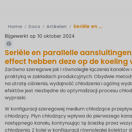
Home
Docs
Artikelen
Seriële en parallelle aansluitingen van koelkanalen - welk effect hebben deze op de koeling van matrijzen?
Bijgewerkt op 10 oktober 2024
Seriële en parallelle aansluitinge
effect hebben deze op de koeling 
Zarówno szeregowe jak i równoległe łączenia kanałów
praktyką w zakładach produkcyjnych. Obydwie metod
na utratę ciśnienia, wydajność chłodzenia i ogólną wyd
efektów jest niezbędne do optymalizacji procesu chłodz
wypraski.
W konfiguracji szeregowej medium chłodzące przepływ
chłodzący. Płyn chłodzący wpływa do pierwszego kanał
następnego kanału, kontynuując tę ​​ścieżkę przez wszy
chłodzenia. Z kolei w konfiguracji równoległej kolekto