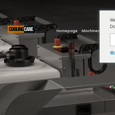
We
Do
Homepage
Machines
Onze 