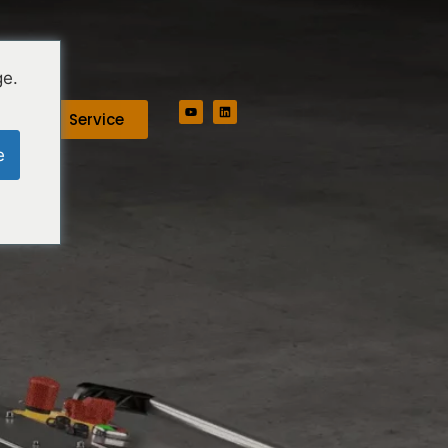
ge.
Service
e