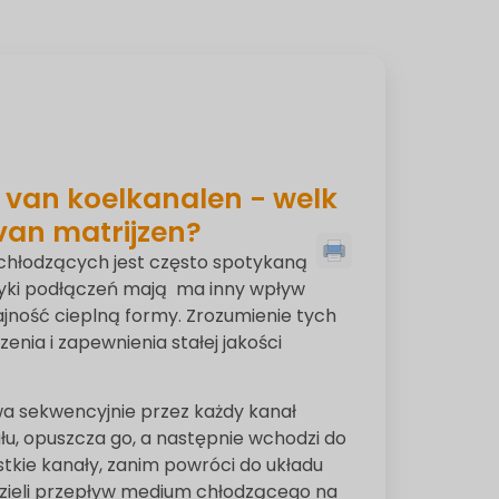
n van koelkanalen - welk
van matrijzen?
 chłodzących jest często spotykaną
yki podłączeń mają ma inny wpływ
ajność cieplną formy. Zrozumienie tych
enia i zapewnienia stałej jakości
a sekwencyjnie przez każdy kanał
u, opuszcza go, a następnie wchodzi do
stkie kanały, zanim powróci do układu
r dzieli przepływ medium chłodzącego na