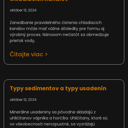
október 13, 2024
Zanedbanie pravidelného čistenia chladiacich
kanálov môže mať vážne dôsledky pre formu aj
výrobný proces. Nánosom nečistôt sa obmedzuje
prietok vody,
Čítajte viac >
Typy sedimentov a typy usadenín
október 13, 2024
Minerálne usadeniny sa pôvodne skladajú z
uhličitanov vápnika a horčíka. Uhličitany, ktoré sú
vo všeobecnosti nerozpustné, sa vyzrážajú