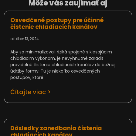
Môže vás zaujímať aj
Osvedčené postupy pre účinné
čistenie chladiacich kanálov
október 13, 2024
Aby sa minimalizovali riziká spojené s klesajúcim
chladiacim výkonom, je nevyhnutné zaradiť
pravidelné čistenie chladiacich kanálov do bežnej
údržby formy. Tu je niekoľko osvedčených
postupov, ktoré
Čítajte viac >
Dôsledky zanedbania čistenia
chladiacich kanálov