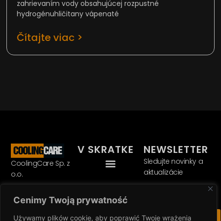
zahrievaním vody obsahujúcej rozpustné
hydrogénuhličitany vápenaté
Čítajte viac >
V SKRATKE
NEWSLETTER
Sledujte novinky a
CoolingCare Sp. z
aktualizácie
o.o.
Cenimy Twoją prywatność
Ulica Solna 7a
85-862 Bydgoszcz
ZAREGISTROVAŤ
Używamy plików cookie, aby poprawić Twoje wrażenia