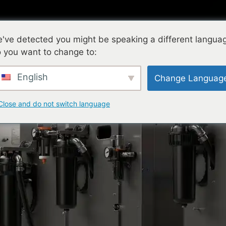
've detected you might be speaking a different langua
 you want to change to:
za technologia
Baza wiedzy
Usługi
Firma
English
Change Languag
Close and do not switch language