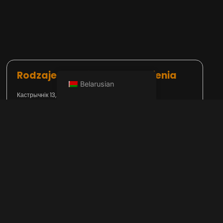
Rodzaje osadów i typy kamienia
Belarusian
Кастрычнік 13, 2024
Złoża mineralne pierwotnie składają się z
węglanów wapnia i magnezu. Węglany, które
są na ogół nierozpuszczalne, wytrącają się
przez ogrzewanie wody zawierającej
rozpuszczalne wodorowęglany wapnia