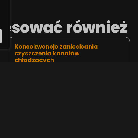
eresować również
Konsekwencje zaniedbania
czyszczenia kanałów
chłodzących
Кастрычнік 13, 2024
Zaniedbanie regularnego czyszczenia
kanałów chłodzących może mieć poważne
konsekwencje zarówno dla formy, jak i
procesu produkcyjnego. W miarę
gromadzenia się zanieczyszczeń ogranicza
się przepływ wody,