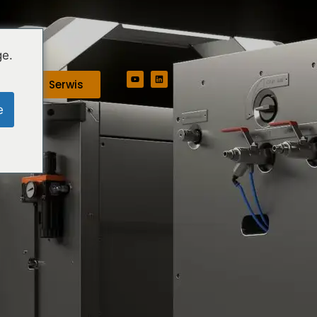
ge.
Serwis
e