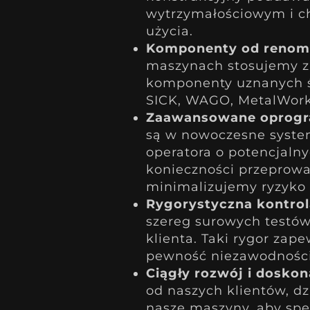
wytrzymałościowym i 
użycia.
Komponenty od renom
maszynach stosujemy za
komponenty uznanych św
SICK, WAGO, MetalWork
Zaawansowane oprogr
są w nowoczesne system
operatora o potencjaln
konieczności przeprowa
minimalizujemy ryzyko
Rygorystyczna kontrola
szereg surowych testów
klienta. Taki rygor zap
pewność niezawodności
Ciągły rozwój i doskon
od naszych klientów, d
nasze maszyny, aby spe