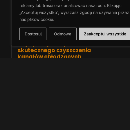
reklamy lub treści oraz analizować nasz ruch. Klikając
„Akceptuj wszystko”, wyrażasz zgodę na używanie przez
Może Cię zaint
nas plików
cookie.
Dostosuj
Odmowa
Zaakceptuj wszystkie
Najlepsze praktyki w zakresie
skutecznego czyszczenia
kanałów chłodzących
Кастрычнік 13, 2024
Aby zminimalizować ryzyka związane ze
spadającą wydajnością chłodzenia, konieczne
jest włączenie regularnego czyszczenia
kanałów chłodzących do rutynowej
przeglądów serwisowych formy. Oto kilka
najlepszych praktyk, które