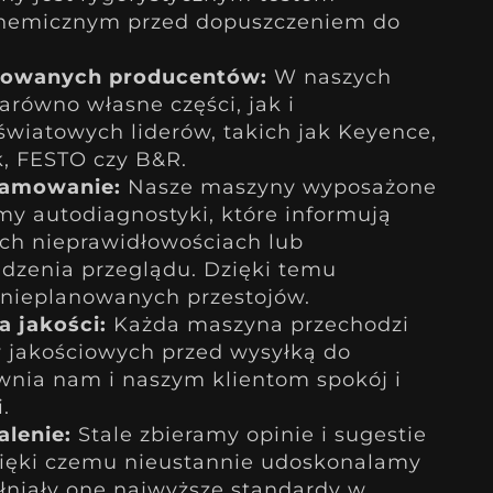
chemicznym przed dopuszczeniem do
owanych producentów:
W naszych
równo własne części, jak i
iatowych liderów, takich jak Keyence,
, FESTO czy B&R.
amowanie:
Nasze maszyny wyposażone
y autodiagnostyki, które informują
ych nieprawidłowościach lub
dzenia przeglądu. Dzięki temu
 nieplanowanych przestojów.
 jakości:
Każda maszyna przechodzi
 jakościowych przed wysyłką do
ewnia nam i naszym klientom spokój i
.
alenie:
Stale zbieramy opinie i sugestie
zięki czemu nieustannie udoskonalamy
łniały one najwyższe standardy w