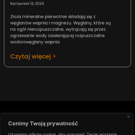
Кастрычнік 13, 2024
Złoża mineralne pierwotnie składają się z
węglanów wapnia i magnezu. Węglany, które są
na ogół nierozpuszczalne, wytrącają się przez
ogrzewanie wody zawierającej rozpuszczalne
wodorowęglany wapnia
Czytaj więcej >
Cenimy Twoją prywatność
NA SKRÓTY
NEWSLETTER
Bądź na bieżąco z
CoolingCare Sp. z
Używamy plików cookie, aby poprawić Twoje wrażenia