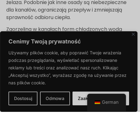
żelaza. Podobnie jak inne osady są niebezpieczne
dla kanałów, ograniczają przepływ i zmniejszają
sprawność odbioru ciepła.
Zgorzelina w kanałach form chłodzonych wodą
będzie zwykle miała wysokie stężenie tlenków
Cenimy Twoją prywatność
żelaza / produktów ubocznych korozji. Dzieje się tak
głównie dlatego, że firmy stosują systemy
Używamy plików cookie, aby poprawić Twoje wrażenia
wodociągowe „zamkniętego obiegu”, w których
podczas przeglądania,
wyświetlać spersonalizowane
stężenie tlenku żelaza jest nawet siedmiokrotnie
reklamy lub treści oraz analizować nasz ruch. Klikając
wyższe niż w zwykłej wodzie z kranu. Innym
„Akceptuj wszystko”, wyrażasz zgodę na używanie przez
powodem powstawania osadów w wyniku procesu
nas plików
cookie.
korozji może być woda pozostawiona w kanałach
po procesie czyszczenia. Tlen rozpuszczony w
Dostosuj
Odmowa
Zaakceptuj wszystkie
German
wodzie reaguje ze stalą powodując korozję.
Do usuwania kamienia o wysokim stężeniu tlenków
żelaza wskazane jest użycie środka czyszczącego
DS1.