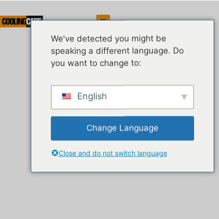
Serwis
We've detected you might be
speaking a different language. Do
you want to change to:
English
Change Language
Close and do not switch language