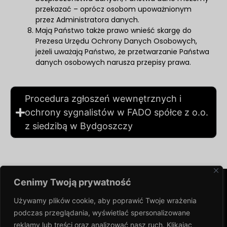
przekazać – oprócz osobom upoważnionym
przez Administratora danych.
Mają Państwo także prawo wnieść skargę do
Prezesa Urzędu Ochrony Danych Osobowych,
jeżeli uważają Państwo, że przetwarzanie Państwa
danych osobowych narusza przepisy prawa.
Procedura zgłoszeń wewnętrznych i
ochrony sygnalistów w FADO spółce z o.o.
z siedzibą w Bydgoszczy
Cenimy Twoją prywatność
Używamy plików cookie, aby poprawić Twoje wrażenia
NA SKRÓTY
NEWSLETTER
podczas przeglądania,
wyświetlać spersonalizowane
Bądź na bieżąco z
CoolingCare Sp. z
reklamy lub treści oraz analizować nasz ruch. Klikając