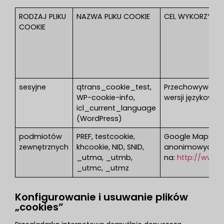
RODZAJ PLIKU
NAZWA PLIKU COOKIE
CEL WYKORZYSTY
COOKIE
sesyjne
qtrans_cookie_test,
Przechowywanie i
WP-cookie-info,
wersji językowej.
icl_current_language
(WordPress)
podmiotów
PREF, testcookie,
Google Maps, Go
zewnętrznych
khcookie, NID, SNID,
anonimowych sta
_utma, _utmb,
na:
http://www.g
_utmc, _utmz
Konfigurowanie i usuwanie plików
„cookies”