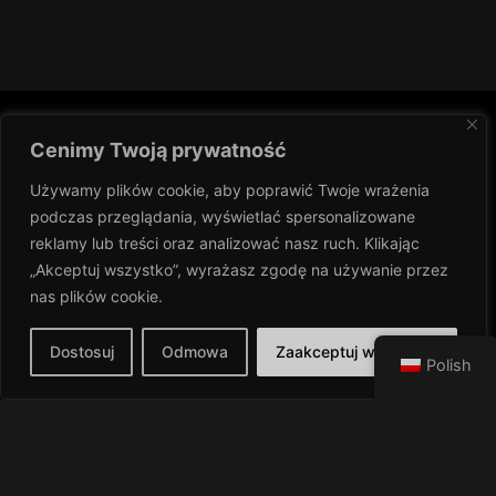
Cenimy Twoją prywatność
NA SKRÓTY
NEWSLETTER
Używamy plików cookie, aby poprawić Twoje wrażenia
Bądź na bieżąco z
CoolingCare Sp. z
podczas przeglądania,
wyświetlać spersonalizowane
nowinkami i
o.o.
reklamy lub treści oraz analizować nasz ruch. Klikając
aktualnościami
„Akceptuj wszystko”, wyrażasz zgodę na używanie przez
nas plików
cookie.
ul. Solna 7a
85-862 Bydgoszcz
POLAND
Dostosuj
Odmowa
Zaakceptuj wszystkie
ZAPISZ SIĘ
Polish
tel.
+48 52 370 79 79
e-mail:
office@coolingcare.eu
e-mail:
sales@coolingcare.eu