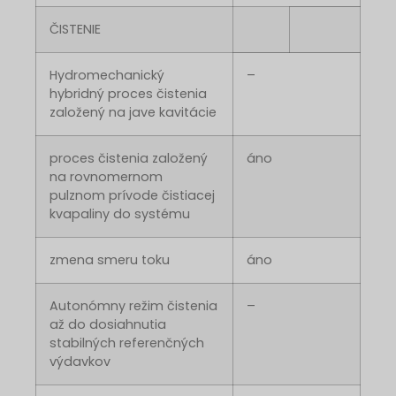
ČISTENIE
Hydromechanický
–
hybridný proces čistenia
založený na jave kavitácie
proces čistenia založený
áno
na rovnomernom
pulznom prívode čistiacej
kvapaliny do systému
zmena smeru toku
áno
Autonómny režim čistenia
–
až do dosiahnutia
stabilných referenčných
výdavkov