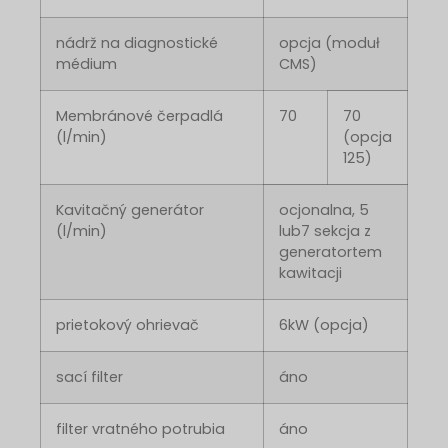
nádrž na diagnostické
opcja (moduł
médium
CMS)
Membránové čerpadlá
70
70
(l/min)
(opcja
125)
Kavitačný generátor
ocjonalna, 5
(l/min)
lub7 sekcja z
generatortem
kawitacji
prietokový ohrievač
6kW (opcja)
sací filter
áno
filter vratného potrubia
áno