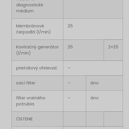
diagnostické
médium
Membránové
25
čerpadlá (l/min)
Kavitačný generátor
25
2×25
(l/min)
prietokový ohrievač
–
sací filter
–
áno
filter vratného
–
áno
potrubia
ČISTENIE