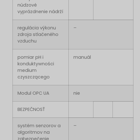
núdzové
vyprázdnenie nádrží
regulácia výkonu
–
zdroja stlačeného
vzduchu
pomiar pH i
manuál
konduktywności
medium
czyszczącego
Modul OPC UA
nie
BEZPEČNOSŤ
systém senzorov a
–
algoritmov na
zabezpečenie