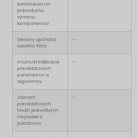
konštrukcia na
jednoduchú
výmenu
komponentov
Senzory upchatia
–
sacieho filtra
možnosť kalibrácie
–
prevádzkových
parametrov a
algoritmov
Záznam
–
prevádzkových
hodín jednotlivých
čerpadiel a
pulzátorov