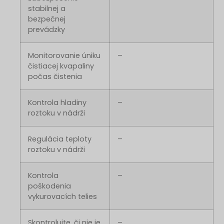
stabilnej a
bezpečnej
prevádzky
Monitorovanie úniku
–
čistiacej kvapaliny
počas čistenia
Kontrola hladiny
–
roztoku v nádrži
Regulácia teploty
–
roztoku v nádrži
Kontrola
–
poškodenia
vykurovacích telies
Skontrolujte, či nie je
–