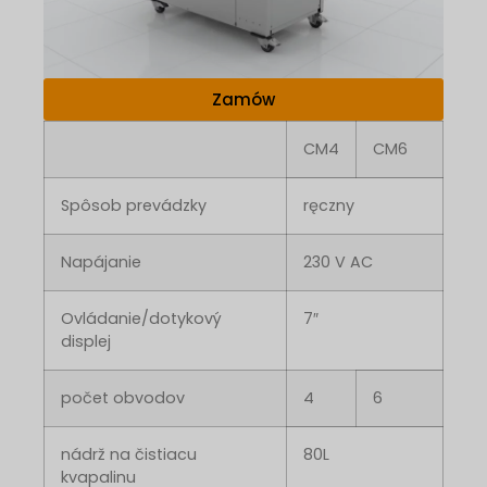
Zamów
CM4
CM6
Spôsob prevádzky
ręczny
Napájanie
230 V AC
Ovládanie/dotykový
7″
displej
počet obvodov
4
6
nádrž na čistiacu
80L
kvapalinu