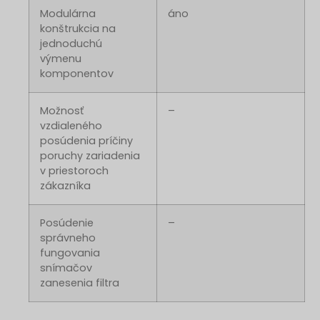
Modulárna
áno
konštrukcia na
jednoduchú
výmenu
komponentov
Možnosť
–
vzdialeného
posúdenia príčiny
poruchy zariadenia
v priestoroch
zákazníka
Posúdenie
–
správneho
fungovania
snímačov
zanesenia filtra