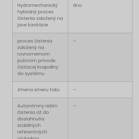
Hydromechanický
áno
hybridný proces
čistenia založený na
jave kavitácie
proces čistenia
–
založený na
rovnomernom
pulznom prívode
čistiacej kvapaliny
do systému
zmena smeru toku
–
Autonómny režim
–
čistenia až do
dosiahnutia
stabilných
referenčných
výdavkov