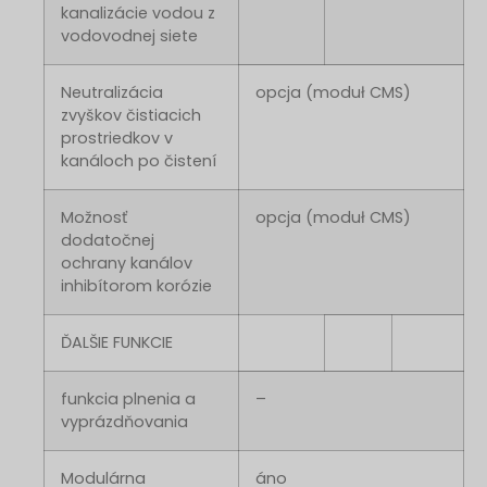
kanalizácie vodou z
vodovodnej siete
Neutralizácia
opcja (moduł CMS)
zvyškov čistiacich
prostriedkov v
kanáloch po čistení
Možnosť
opcja (moduł CMS)
dodatočnej
ochrany kanálov
inhibítorom korózie
ĎALŠIE FUNKCIE
funkcia plnenia a
–
vyprázdňovania
Modulárna
áno