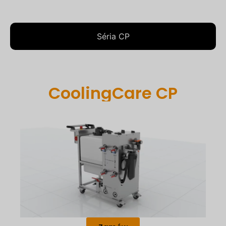
Séria CP
CoolingCare CP