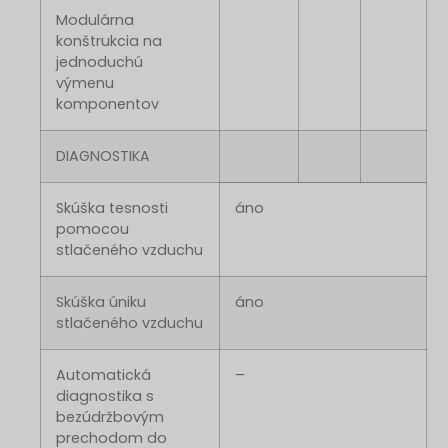
Modulárna
konštrukcia na
jednoduchú
výmenu
komponentov
DIAGNOSTIKA
Skúška tesnosti
áno
pomocou
stlačeného vzduchu
Skúška úniku
áno
stlačeného vzduchu
Automatická
–
diagnostika s
bezúdržbovým
prechodom do