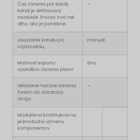
Čas čistenia pre každý
–
kanál je definovaný
nezávisle. Proces trvá tak
dlho, ako je potrebné.
osuszanie kanału po
manuál
czyszczeniu,
Možnosť exportu
áno
výsledkov čistenia plesní
Ukladanie histórie čistenia
–
foriem do databázy
stroja
Modulárna konštrukcia na
jednoduchú výmenu
komponentov