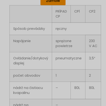
Zamów
PRÍPAD
CP1
CP2
CP
Spôsob prevádzky
ręczny
Napájanie
sprężone
230
powietrze
V AC
Ovládanie/dotykový
pneumatyczne
3,5″
displej
počet obvodov
1
2
nádrž na čistiacu
–
80L
80L
kvapalinu
nádrž na
–