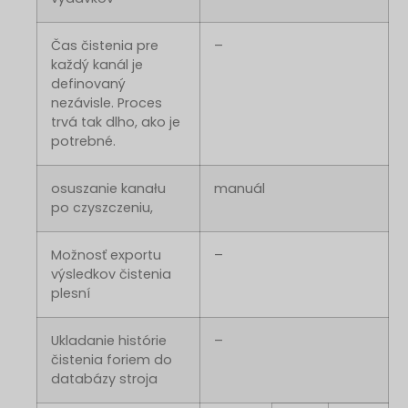
Čas čistenia pre
–
každý kanál je
definovaný
nezávisle. Proces
trvá tak dlho, ako je
potrebné.
osuszanie kanału
manuál
po czyszczeniu,
Možnosť exportu
–
výsledkov čistenia
plesní
Ukladanie histórie
–
čistenia foriem do
databázy stroja