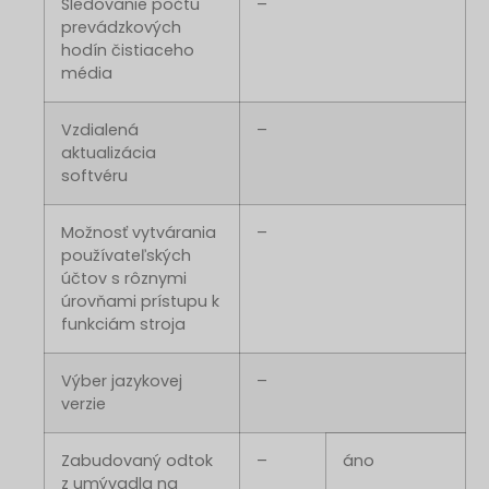
Sledovanie počtu
–
prevádzkových
hodín čistiaceho
média
Vzdialená
–
aktualizácia
softvéru
Možnosť vytvárania
–
používateľských
účtov s rôznymi
úrovňami prístupu k
funkciám stroja
Výber jazykovej
–
verzie
Zabudovaný odtok
–
áno
z umývadla na